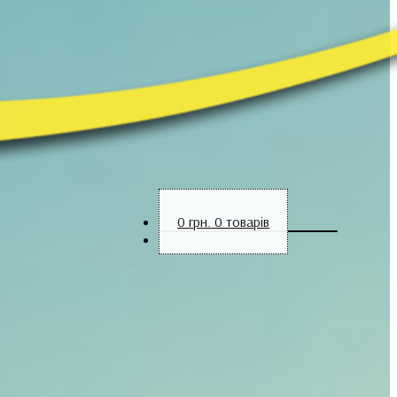
0
грн.
0 товарів