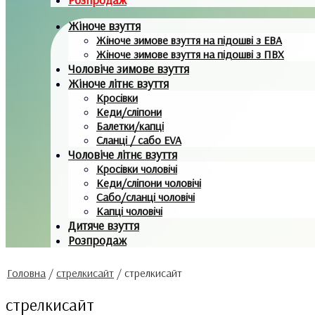
Жіноче взуття
Жіноче зимове взуття на підошві з ЕВА
Жіноче зимове взуття на підошві з ПВХ
Чоловіче зимове взуття
Жіноче літнє взуття
Кросівки
Кеди/сліпони
Балетки/капці
Сланці / сабо EVA
Чоловіче літнє взуття
Кросівки чоловічі
Кеди/сліпони чоловічі
Сабо/сланці чоловічі
Капці чоловічі
Дитяче взуття
Розпродаж
Головна
/
стрелкисайт
/
стрелкисайт
стрелкисайт