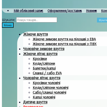
Мій обліковий запис
Оформлення/доставка
Новини
Кон
Шукати:
Шукат
Меню
Жіноче взуття
Жіноче зимове взуття на підошві з ЕВА
Жіноче зимове взуття на підошві з ПВХ
Чоловіче зимове взуття
Жіноче літнє взуття
Кросівки
Кеди/сліпони
Балетки/капці
Сланці / сабо EVA
Чоловіче літнє взуття
Кросівки чоловічі
Кеди/сліпони чоловічі
Сабо/сланці чоловічі
Капці чоловічі
Дитяче взуття
Розпродаж