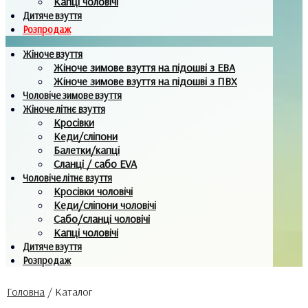
Капці чоловічі
Дитяче взуття
Розпродаж
Жіноче взуття
Жіноче зимове взуття на підошві з ЕВА
Жіноче зимове взуття на підошві з ПВХ
Чоловіче зимове взуття
Жіноче літнє взуття
Кросівки
Кеди/сліпони
Балетки/капці
Сланці / сабо EVA
Чоловіче літнє взуття
Кросівки чоловічі
Кеди/сліпони чоловічі
Сабо/сланці чоловічі
Капці чоловічі
Дитяче взуття
Розпродаж
Головна
/
Каталог