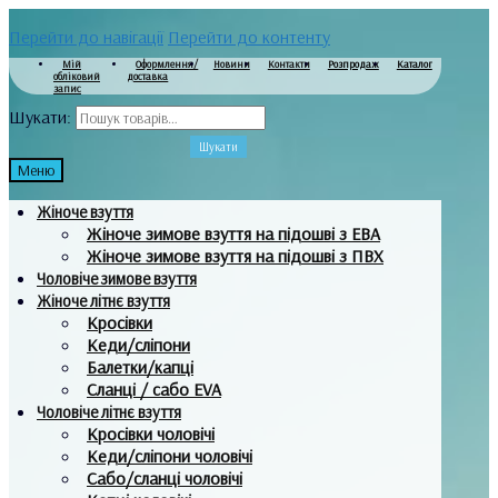
Перейти до навігації
Перейти до контенту
Мій
Оформлення/
Новини
Контакти
Розпродаж
Каталог
обліковий
доставка
запис
Шукати:
Шукати
Меню
Жіноче взуття
Жіноче зимове взуття на підошві з ЕВА
Жіноче зимове взуття на підошві з ПВХ
Чоловіче зимове взуття
Жіноче літнє взуття
Кросівки
Кеди/сліпони
Балетки/капці
Сланці / сабо EVA
Чоловіче літнє взуття
Кросівки чоловічі
Кеди/сліпони чоловічі
Сабо/сланці чоловічі