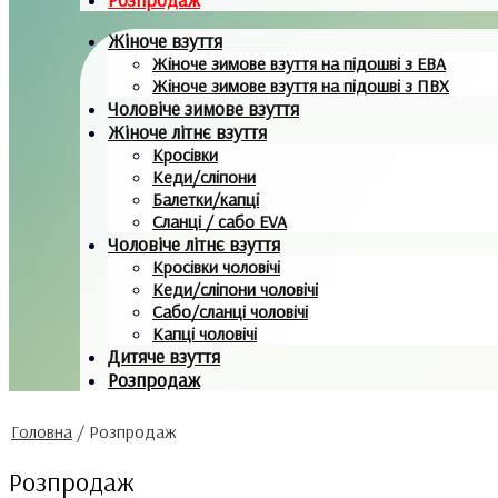
Жіноче взуття
Жіноче зимове взуття на підошві з ЕВА
Жіноче зимове взуття на підошві з ПВХ
Чоловіче зимове взуття
Жіноче літнє взуття
Кросівки
Кеди/сліпони
Балетки/капці
Сланці / сабо EVA
Чоловіче літнє взуття
Кросівки чоловічі
Кеди/сліпони чоловічі
Сабо/сланці чоловічі
Капці чоловічі
Дитяче взуття
Розпродаж
Головна
/
Розпродаж
Розпродаж