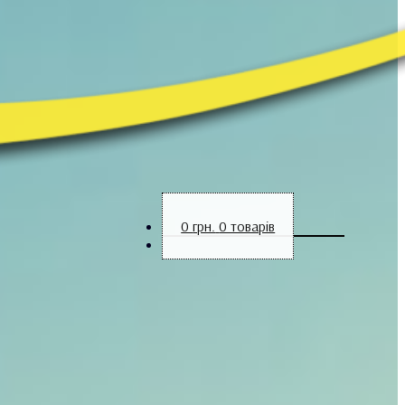
0
грн.
0 товарів