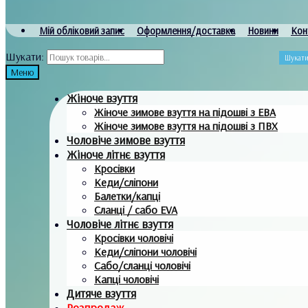
Мій обліковий запис
Оформлення/доставка
Новини
Кон
Шукати:
Шукат
Меню
Жіноче взуття
Жіноче зимове взуття на підошві з ЕВА
Жіноче зимове взуття на підошві з ПВХ
Чоловіче зимове взуття
Жіноче літнє взуття
Кросівки
Кеди/сліпони
Балетки/капці
Сланці / сабо EVA
Чоловіче літнє взуття
Кросівки чоловічі
Кеди/сліпони чоловічі
Сабо/сланці чоловічі
Капці чоловічі
Дитяче взуття
Розпродаж