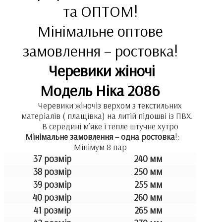
та ОПТОМ!
Мінімальне оптове
замовлення – ростовка!
Черевики жіночі
Модель Ніка 2086
Черевики жіночіз верхом з текстильних
матеріалів ( плащівка) на литій підошві із ПВХ.
В середині м’яке і тепле штучне хутро
Мінімальне замовлення – одна ростовка
!:
Мінімум 8 пар
37 розмір
240 мм
38 розмір
250 мм
39 розмір
255 мм
40 розмір
260 мм
41 розмір
265 мм