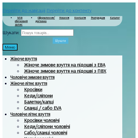
Перейти до навігації
Перейти до контенту
Мій
Оформлення/
Новини
Контакти
Розпродаж
Каталог
обліковий
доставка
запис
Шукати:
Шукати
Меню
Жіноче взуття
Жіноче зимове взуття на підошві з ЕВА
Жіноче зимове взуття на підошві з ПВХ
Чоловіче зимове взуття
Жіноче літнє взуття
Кросівки
Кеди/сліпони
Балетки/капці
Сланці / сабо EVA
Чоловіче літнє взуття
Кросівки чоловічі
Кеди/сліпони чоловічі
Сабо/сланці чоловічі