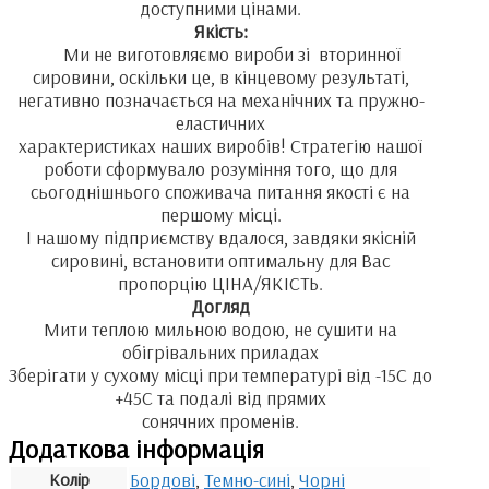
доступними цінами.
Якість:
Ми не виготовляємо вироби зі вторинної
сировини, оскільки це, в кінцевому результаті,
негативно позначається на механічних та пружно-
еластичних
характеристиках наших виробів! Стратегію нашої
роботи сформувало розуміння того, що для
сьогоднішнього споживача питання якості є на
першому місці.
І нашому підприємству вдалося, завдяки якісній
сировині, встановити оптимальну для Вас
пропорцію ЦІНА/ЯКІСТЬ.
Догляд
Мити теплою мильною водою, не сушити на
обігрівальних приладах
Зберігати у сухому місці при температурі від -15С до
+45С та подалі від прямих
сонячних променів.
Додаткова інформація
Колір
Бордові
,
Темно-сині
,
Чорні