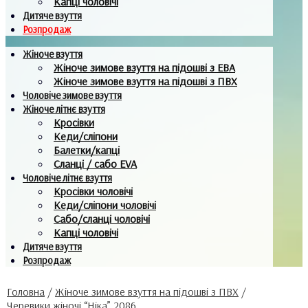
Капці чоловічі
Дитяче взуття
Розпродаж
Жіноче взуття
Жіноче зимове взуття на підошві з ЕВА
Жіноче зимове взуття на підошві з ПВХ
Чоловіче зимове взуття
Жіноче літнє взуття
Кросівки
Кеди/сліпони
Балетки/капці
Сланці / сабо EVA
Чоловіче літнє взуття
Кросівки чоловічі
Кеди/сліпони чоловічі
Сабо/сланці чоловічі
Капці чоловічі
Дитяче взуття
Розпродаж
Головна
/
Жіноче зимове взуття на підошві з ПВХ
/
Черевики жіночі “Ніка” 2086