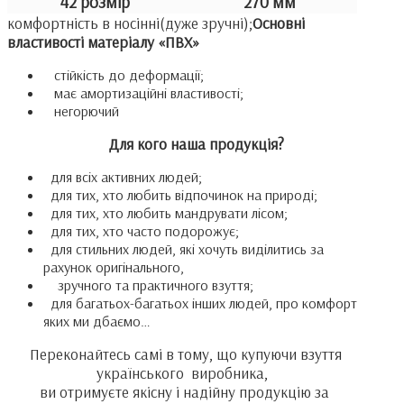
42 розмір
270 мм
комфортність в носінні(дуже зручні);
Основні
властивості матеріалу
«ПВХ»
стійкість до деформації;
має амортизаційні властивості;
негорючий
Для кого наша продукція?
для всіх активних людей;
для тих, хто любить відпочинок на природі;
для тих, хто любить мандрувати лісом;
для тих, хто часто подорожує;
для стильних людей, які хочуть виділитись за
рахунок оригінального,
зручного та практичного взуття;
для багатьох-багатьох інших людей, про комфорт
яких ми дбаємо…
Переконайтесь самі в тому, що купуючи взуття
українського виробника,
ви отримуєте якісну і надійну продукцію за