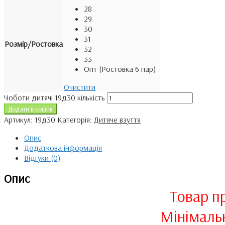
28
29
30
31
Розмір/Ростовка
32
33
Опт (Ростовка 6 пар)
Очистити
Чоботи дитячі 19д30 кількість
Додати в кошик
Артикул:
19д30
Категорія:
Дитяче взуття
Опис
Додаткова інформація
Відгуки (0)
Опис
Товар п
Мінімаль