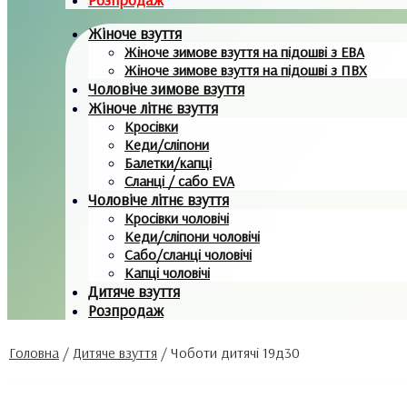
Жіноче взуття
Жіноче зимове взуття на підошві з ЕВА
Жіноче зимове взуття на підошві з ПВХ
Чоловіче зимове взуття
Жіноче літнє взуття
Кросівки
Кеди/сліпони
Балетки/капці
Сланці / сабо EVA
Чоловіче літнє взуття
Кросівки чоловічі
Кеди/сліпони чоловічі
Сабо/сланці чоловічі
Капці чоловічі
Дитяче взуття
Розпродаж
Головна
/
Дитяче взуття
/
Чоботи дитячі 19д30