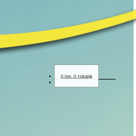
0
грн.
0 товарів