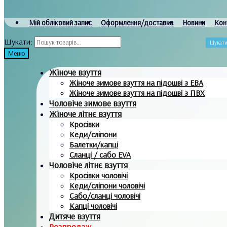
Мій обліковий запис
Оформлення/доставка
Новини
Кон
Шукати:
Шукат
Меню
Жіноче взуття
Жіноче зимове взуття на підошві з ЕВА
Жіноче зимове взуття на підошві з ПВХ
Чоловіче зимове взуття
Жіноче літнє взуття
Кросівки
Кеди/сліпони
Балетки/капці
Сланці / сабо EVA
Чоловіче літнє взуття
Кросівки чоловічі
Кеди/сліпони чоловічі
Сабо/сланці чоловічі
Капці чоловічі
Дитяче взуття
Розпродаж