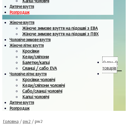
Капці чоловічі
Дитяче взуття
Розпродаж
Жіноче взуття
Жіноче зимове взуття на підошві з ЕВА
Жіноче зимове взуття на підошві з ПВХ
Чоловіче зимове взуття
Жіноче літнє взуття
Кросівки
Кеди/сліпони
0
грн.
0
Балетки/капці
товарів
Сланці / сабо EVA
Чоловіче літнє взуття
Кросівки чоловічі
Кеди/сліпони чоловічі
Сабо/сланці чоловічі
Капці чоловічі
Дитяче взуття
Розпродаж
Головна
/
pw2
/
pw2