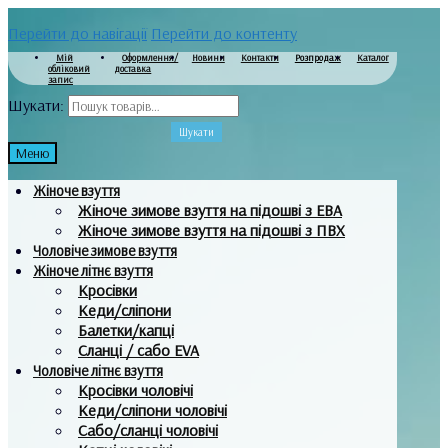
Перейти до навігації
Перейти до контенту
Мій
Оформлення/
Новини
Контакти
Розпродаж
Каталог
обліковий
доставка
запис
Шукати:
Шукати
Меню
Жіноче взуття
Жіноче зимове взуття на підошві з ЕВА
Жіноче зимове взуття на підошві з ПВХ
Чоловіче зимове взуття
Жіноче літнє взуття
Кросівки
Кеди/сліпони
Балетки/капці
Сланці / сабо EVA
Чоловіче літнє взуття
Кросівки чоловічі
Кеди/сліпони чоловічі
Сабо/сланці чоловічі