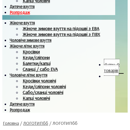
Капці чоловічі
Дитяче взуття
Розпродаж
Жіноче взуття
Жіноче зимове взуття на підошві з ЕВА
Жіноче зимове взуття на підошві з ПВХ
Чоловіче зимове взуття
Жіноче літнє взуття
Кросівки
Кеди/сліпони
Балетки/капці
0
грн.
0
Сланці / сабо EVA
товарів
Чоловіче літнє взуття
Кросівки чоловічі
Кеди/сліпони чоловічі
Сабо/сланці чоловічі
Капці чоловічі
Дитяче взуття
Розпродаж
Головна
/
ЛОГОТИПбб
/
ЛОГОТИПбб