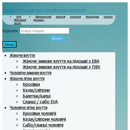
Перейти до навігації
Перейти до контенту
Мій
Оформлення/
Новини
Контакти
Розпродаж
Каталог
обліковий
доставка
запис
Шукати:
Шукати
Меню
Жіноче взуття
Жіноче зимове взуття на підошві з ЕВА
Жіноче зимове взуття на підошві з ПВХ
Чоловіче зимове взуття
Жіноче літнє взуття
Кросівки
Кеди/сліпони
Балетки/капці
Сланці / сабо EVA
Чоловіче літнє взуття
Кросівки чоловічі
Кеди/сліпони чоловічі
Сабо/сланці чоловічі