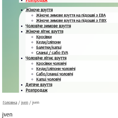
Жіноче взуття
Жіноче зимове взуття на підошві з ЕВА
Жіноче зимове взуття на підошві з ПВХ
Чоловіче зимове взуття
Жіноче літнє взуття
Кросівки
Кеди/сліпони
Балетки/капці
Сланці / сабо EVA
Чоловіче літнє взуття
Кросівки чоловічі
Кеди/сліпони чоловічі
Сабо/сланці чоловічі
Капці чоловічі
Дитяче взуття
Розпродаж
Головна
/
jven
/
jven
jven