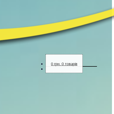
0
грн.
0 товарів