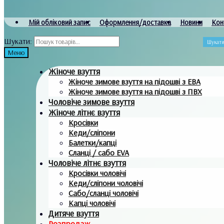
Мій обліковий запис
Оформлення/доставка
Новини
Кон
Шукати:
Шукат
Меню
Жіноче взуття
Жіноче зимове взуття на підошві з ЕВА
Жіноче зимове взуття на підошві з ПВХ
Чоловіче зимове взуття
Жіноче літнє взуття
Кросівки
Кеди/сліпони
Балетки/капці
Сланці / сабо EVA
Чоловіче літнє взуття
Кросівки чоловічі
Кеди/сліпони чоловічі
Сабо/сланці чоловічі
Капці чоловічі
Дитяче взуття
Розпродаж