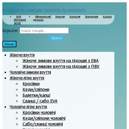
Перейти до навігації
Перейти до контенту
Мій
Оформлення/
Новини
Контакти
Розпродаж
Каталог
обліковий
доставка
запис
Шукати:
Шукати
Меню
Жіноче взуття
Жіноче зимове взуття на підошві з ЕВА
Жіноче зимове взуття на підошві з ПВХ
Чоловіче зимове взуття
Жіноче літнє взуття
Кросівки
Кеди/сліпони
Балетки/капці
Сланці / сабо EVA
Чоловіче літнє взуття
Кросівки чоловічі
Кеди/сліпони чоловічі
Сабо/сланці чоловічі