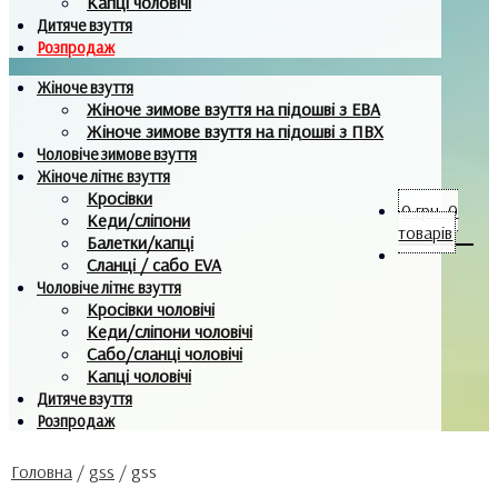
Капці чоловічі
Дитяче взуття
Розпродаж
Жіноче взуття
Жіноче зимове взуття на підошві з ЕВА
Жіноче зимове взуття на підошві з ПВХ
Чоловіче зимове взуття
Жіноче літнє взуття
Кросівки
0
грн.
0
Кеди/сліпони
товарів
Балетки/капці
Сланці / сабо EVA
Чоловіче літнє взуття
Кросівки чоловічі
Кеди/сліпони чоловічі
Сабо/сланці чоловічі
Капці чоловічі
Дитяче взуття
Розпродаж
Головна
/
gss
/
gss