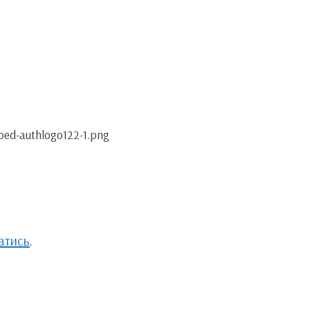
ped-authlogo122-1.png
атись
.