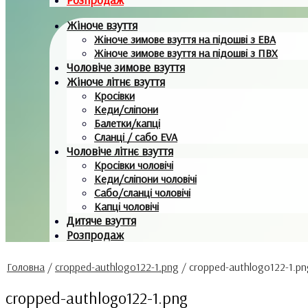
Жіноче взуття
Жіноче зимове взуття на підошві з ЕВА
Жіноче зимове взуття на підошві з ПВХ
Чоловіче зимове взуття
Жіноче літнє взуття
Кросівки
Кеди/сліпони
Балетки/капці
Сланці / сабо EVA
Чоловіче літнє взуття
Кросівки чоловічі
Кеди/сліпони чоловічі
Сабо/сланці чоловічі
Капці чоловічі
Дитяче взуття
Розпродаж
Головна
/
cropped-authlogo122-1.png
/
cropped-authlogo122-1.pn
cropped-authlogo122-1.png