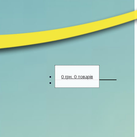
0
грн.
0 товарів