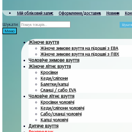
Мій обліковий запис
Оформлення/доставка
Новини
Кон
Шукати:
Шукат
Меню
Жіноче взуття
Жіноче зимове взуття на підошві з ЕВА
Жіноче зимове взуття на підошві з ПВХ
Чоловіче зимове взуття
Жіноче літнє взуття
Кросівки
Кеди/сліпони
Балетки/капці
Сланці / сабо EVA
Чоловіче літнє взуття
Кросівки чоловічі
Кеди/сліпони чоловічі
Сабо/сланці чоловічі
Капці чоловічі
Дитяче взуття
Розпродаж