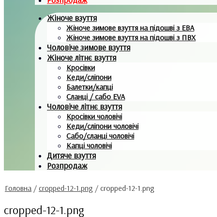
Жіноче взуття
Жіноче зимове взуття на підошві з ЕВА
Жіноче зимове взуття на підошві з ПВХ
Чоловіче зимове взуття
Жіноче літнє взуття
Кросівки
Кеди/сліпони
Балетки/капці
Сланці / сабо EVA
Чоловіче літнє взуття
Кросівки чоловічі
Кеди/сліпони чоловічі
Сабо/сланці чоловічі
Капці чоловічі
Дитяче взуття
Розпродаж
Головна
/
cropped-12-1.png
/
cropped-12-1.png
cropped-12-1.png