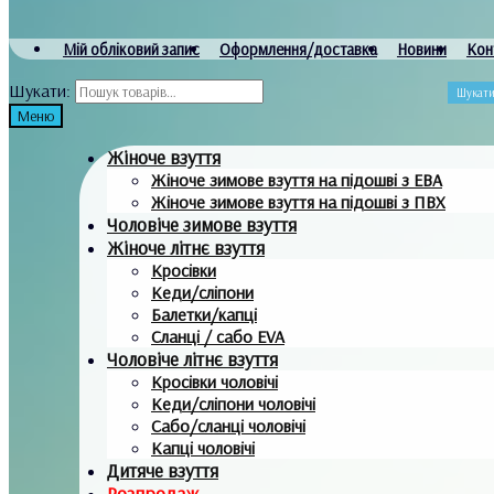
Мій обліковий запис
Оформлення/доставка
Новини
Кон
Шукати:
Шукат
Меню
Жіноче взуття
Жіноче зимове взуття на підошві з ЕВА
Жіноче зимове взуття на підошві з ПВХ
Чоловіче зимове взуття
Жіноче літнє взуття
Кросівки
Кеди/сліпони
Балетки/капці
Сланці / сабо EVA
Чоловіче літнє взуття
Кросівки чоловічі
Кеди/сліпони чоловічі
Сабо/сланці чоловічі
Капці чоловічі
Дитяче взуття
Розпродаж