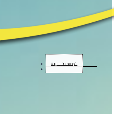
0
грн.
0 товарів