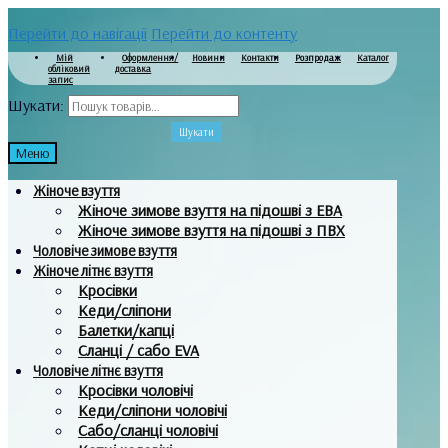
Перейти до навігації
Перейти до контенту
Мій
Оформлення/
Новини
Контакти
Розпродаж
Каталог
обліковий
доставка
запис
Шукати:
Шукати
Меню
Жіноче взуття
Жіноче зимове взуття на підошві з ЕВА
Жіноче зимове взуття на підошві з ПВХ
Чоловіче зимове взуття
Жіноче літнє взуття
Кросівки
Кеди/сліпони
Балетки/капці
Сланці / сабо EVA
Чоловіче літнє взуття
Кросівки чоловічі
Кеди/сліпони чоловічі
Сабо/сланці чоловічі