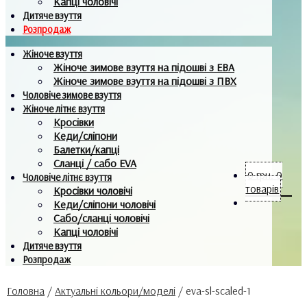
Капці чоловічі
Дитяче взуття
Розпродаж
Жіноче взуття
Жіноче зимове взуття на підошві з ЕВА
Жіноче зимове взуття на підошві з ПВХ
Чоловіче зимове взуття
Жіноче літнє взуття
Кросівки
Кеди/сліпони
Балетки/капці
Сланці / сабо EVA
0
грн.
0
Чоловіче літнє взуття
товарів
Кросівки чоловічі
Кеди/сліпони чоловічі
Сабо/сланці чоловічі
Капці чоловічі
Дитяче взуття
Розпродаж
Головна
/
Актуальні кольори/моделі
/
eva-sl-scaled-1