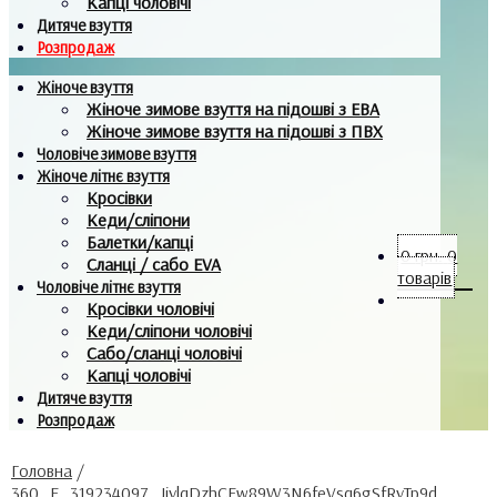
Капці чоловічі
Дитяче взуття
Розпродаж
Жіноче взуття
Жіноче зимове взуття на підошві з ЕВА
Жіноче зимове взуття на підошві з ПВХ
Чоловіче зимове взуття
Жіноче літнє взуття
Кросівки
Кеди/сліпони
Балетки/капці
0
грн.
0
Сланці / сабо EVA
товарів
Чоловіче літнє взуття
Кросівки чоловічі
Кеди/сліпони чоловічі
Сабо/сланці чоловічі
Капці чоловічі
Дитяче взуття
Розпродаж
Головна
/
360_F_319234097_JiylqDzhCFw89W3N6feVsq6gSfRyTp9d