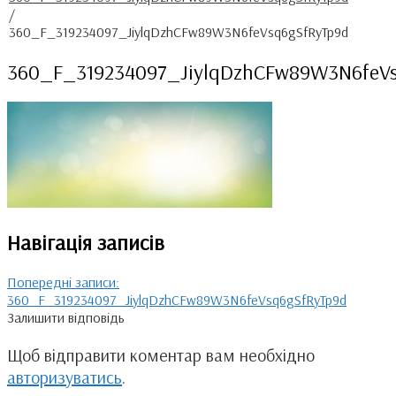
/
360_F_319234097_JiylqDzhCFw89W3N6feVsq6gSfRyTp9d
360_F_319234097_JiylqDzhCFw89W3N6feV
Навігація записів
Попередні записи:
360_F_319234097_JiylqDzhCFw89W3N6feVsq6gSfRyTp9d
Залишити відповідь
Щоб відправити коментар вам необхідно
авторизуватись
.