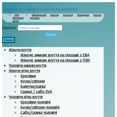
Перейти до навігації
Перейти до контенту
Мій
Оформлення/
Новини
Контакти
Розпродаж
Каталог
обліковий
доставка
запис
Шукати:
Шукати
Меню
Жіноче взуття
Жіноче зимове взуття на підошві з ЕВА
Жіноче зимове взуття на підошві з ПВХ
Чоловіче зимове взуття
Жіноче літнє взуття
Кросівки
Кеди/сліпони
Балетки/капці
Сланці / сабо EVA
Чоловіче літнє взуття
Кросівки чоловічі
Кеди/сліпони чоловічі
Сабо/сланці чоловічі