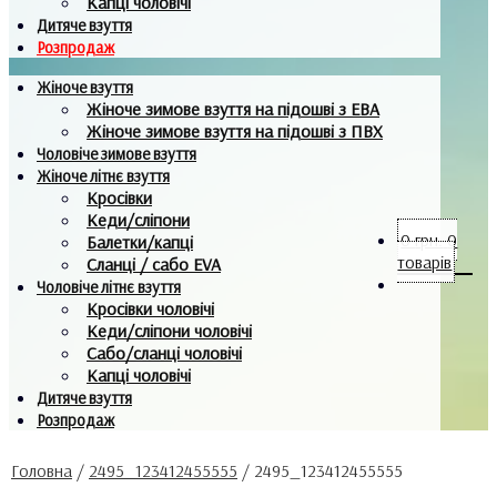
Капці чоловічі
Дитяче взуття
Розпродаж
Жіноче взуття
Жіноче зимове взуття на підошві з ЕВА
Жіноче зимове взуття на підошві з ПВХ
Чоловіче зимове взуття
Жіноче літнє взуття
Кросівки
Кеди/сліпони
0
грн.
0
Балетки/капці
товарів
Сланці / сабо EVA
Чоловіче літнє взуття
Кросівки чоловічі
Кеди/сліпони чоловічі
Сабо/сланці чоловічі
Капці чоловічі
Дитяче взуття
Розпродаж
Головна
/
2495_123412455555
/
2495_123412455555