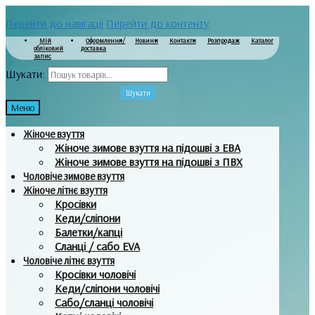
Перейти до навігації
Перейти до контенту
Мій
Оформлення/
Новини
Контакти
Розпродаж
Каталог
обліковий
доставка
запис
Шукати:
Шукати
Меню
Жіноче взуття
Жіноче зимове взуття на підошві з ЕВА
Жіноче зимове взуття на підошві з ПВХ
Чоловіче зимове взуття
Жіноче літнє взуття
Кросівки
Кеди/сліпони
Балетки/капці
Сланці / сабо EVA
Чоловіче літнє взуття
Кросівки чоловічі
Кеди/сліпони чоловічі
Сабо/сланці чоловічі