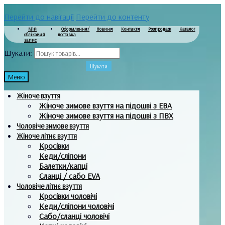
Перейти до навігації
Перейти до контенту
Мій
Оформлення/
Новини
Контакти
Розпродаж
Каталог
обліковий
доставка
запис
Шукати:
Шукати
Меню
Жіноче взуття
Жіноче зимове взуття на підошві з ЕВА
Жіноче зимове взуття на підошві з ПВХ
Чоловіче зимове взуття
Жіноче літнє взуття
Кросівки
Кеди/сліпони
Балетки/капці
Сланці / сабо EVA
Чоловіче літнє взуття
Кросівки чоловічі
Кеди/сліпони чоловічі
Сабо/сланці чоловічі