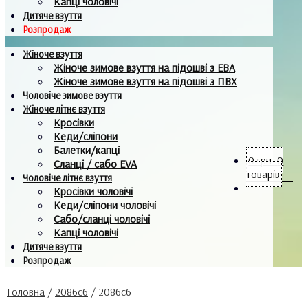
Капці чоловічі
Дитяче взуття
Розпродаж
Жіноче взуття
Жіноче зимове взуття на підошві з ЕВА
Жіноче зимове взуття на підошві з ПВХ
Чоловіче зимове взуття
Жіноче літнє взуття
Кросівки
Кеди/сліпони
Балетки/капці
0
грн.
0
Сланці / сабо EVA
товарів
Чоловіче літнє взуття
Кросівки чоловічі
Кеди/сліпони чоловічі
Сабо/сланці чоловічі
Капці чоловічі
Дитяче взуття
Розпродаж
Головна
/
2086с6
/
2086с6