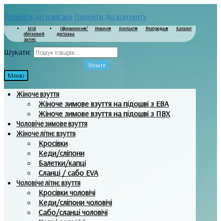
Перейти до навігації
Перейти до контенту
Мій
Оформлення/
Новини
Контакти
Розпродаж
Каталог
обліковий
доставка
запис
Шукати:
Шукати
Меню
Жіноче взуття
Жіноче зимове взуття на підошві з ЕВА
Жіноче зимове взуття на підошві з ПВХ
Чоловіче зимове взуття
Жіноче літнє взуття
Кросівки
Кеди/сліпони
Балетки/капці
Сланці / сабо EVA
Чоловіче літнє взуття
Кросівки чоловічі
Кеди/сліпони чоловічі
Сабо/сланці чоловічі