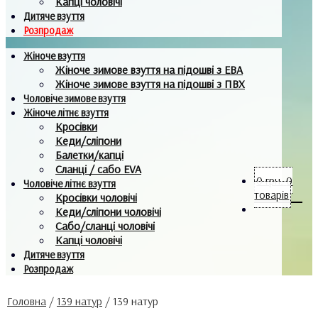
Капці чоловічі
Дитяче взуття
Розпродаж
Жіноче взуття
Жіноче зимове взуття на підошві з ЕВА
Жіноче зимове взуття на підошві з ПВХ
Чоловіче зимове взуття
Жіноче літнє взуття
Кросівки
Кеди/сліпони
Балетки/капці
Сланці / сабо EVA
0
грн.
0
Чоловіче літнє взуття
товарів
Кросівки чоловічі
Кеди/сліпони чоловічі
Сабо/сланці чоловічі
Капці чоловічі
Дитяче взуття
Розпродаж
Головна
/
139 натур
/
139 натур