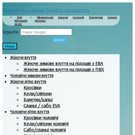
Перейти до навігації
Перейти до контенту
Мій
Оформлення/
Новини
Контакти
Розпродаж
Каталог
обліковий
доставка
запис
Шукати:
Шукати
Меню
Жіноче взуття
Жіноче зимове взуття на підошві з ЕВА
Жіноче зимове взуття на підошві з ПВХ
Чоловіче зимове взуття
Жіноче літнє взуття
Кросівки
Кеди/сліпони
Балетки/капці
Сланці / сабо EVA
Чоловіче літнє взуття
Кросівки чоловічі
Кеди/сліпони чоловічі
Сабо/сланці чоловічі