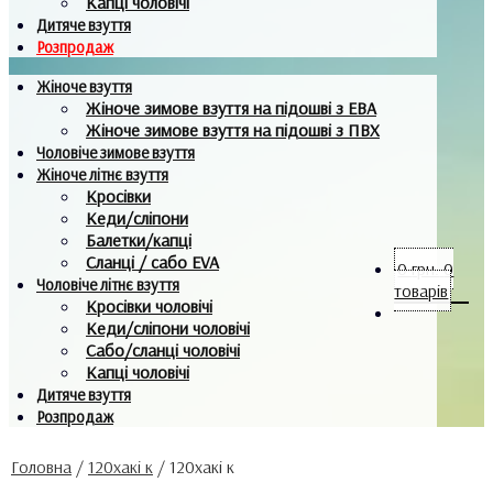
Капці чоловічі
Дитяче взуття
Розпродаж
Жіноче взуття
Жіноче зимове взуття на підошві з ЕВА
Жіноче зимове взуття на підошві з ПВХ
Чоловіче зимове взуття
Жіноче літнє взуття
Кросівки
Кеди/сліпони
Балетки/капці
Сланці / сабо EVA
0
грн.
0
Чоловіче літнє взуття
товарів
Кросівки чоловічі
Кеди/сліпони чоловічі
Сабо/сланці чоловічі
Капці чоловічі
Дитяче взуття
Розпродаж
Головна
/
120хакі к
/
120хакі к