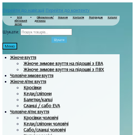
Перейти до навігації
Перейти до контенту
Мій
Оформлення/
Новини
Контакти
Розпродаж
Каталог
обліковий
доставка
запис
Шукати:
Шукати
Меню
Жіноче взуття
Жіноче зимове взуття на підошві з ЕВА
Жіноче зимове взуття на підошві з ПВХ
Чоловіче зимове взуття
Жіноче літнє взуття
Кросівки
Кеди/сліпони
Балетки/капці
Сланці / сабо EVA
Чоловіче літнє взуття
Кросівки чоловічі
Кеди/сліпони чоловічі
Сабо/сланці чоловічі