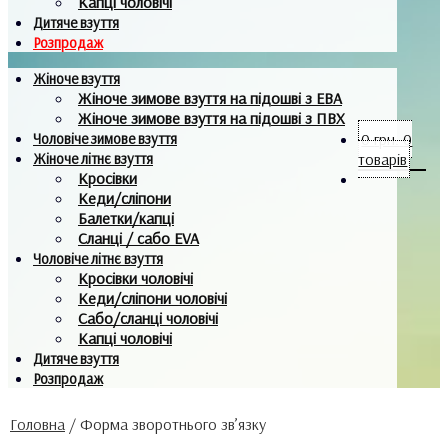
Капці чоловічі
Дитяче взуття
Розпродаж
Жіноче взуття
Жіноче зимове взуття на підошві з ЕВА
Жіноче зимове взуття на підошві з ПВХ
Чоловіче зимове взуття
0
грн.
0
Жіноче літнє взуття
товарів
Кросівки
Кеди/сліпони
Балетки/капці
Сланці / сабо EVA
Чоловіче літнє взуття
Кросівки чоловічі
Кеди/сліпони чоловічі
Сабо/сланці чоловічі
Капці чоловічі
Дитяче взуття
Розпродаж
Головна
/
Форма зворотнього зв’язку